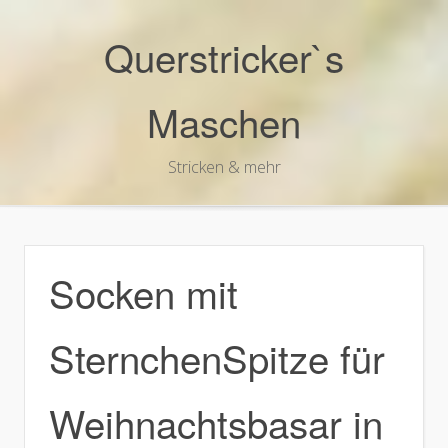
Skip
to
Querstricker`s
content
Maschen
Stricken & mehr
Socken mit
SternchenSpitze für
Weihnachtsbasar in