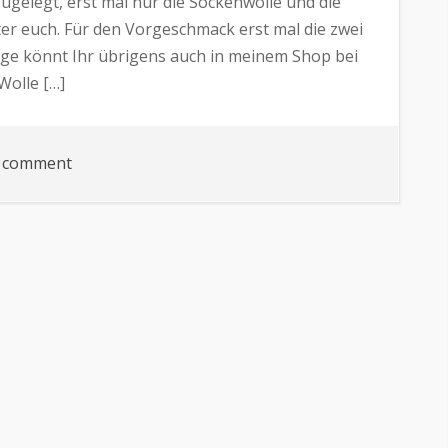
zugelegt, erst mal nur die Sockenwolle und die
er euch. Für den Vorgeschmack erst mal die zwei
änge könnt Ihr übrigens auch in meinem Shop bei
Wolle […]
on
a comment
Jetzt
NEU-
ich
habe
auch
Garne
von
Atelier
Zitron-