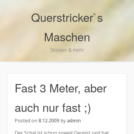
Skip
to
Querstricker`s
content
Maschen
Stricken & mehr
Fast 3 Meter, aber
auch nur fast ;)
Posted on
8.12.2009
by
admin
Der Schal ist schon soweit Gereist und hat