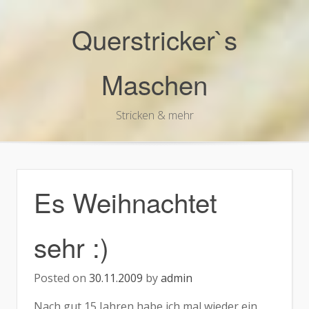
Skip
to
Querstricker`s
content
Maschen
Stricken & mehr
Es Weihnachtet
sehr :)
Posted on
30.11.2009
by
admin
Nach gut 15 Jahren habe ich mal wieder ein