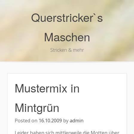
Skip
to
Querstricker`s
content
Maschen
Stricken & mehr
Mustermix in
Mintgrün
Posted on
16.10.2009
by
admin
Leider haben sich mittlerweile die Motten über